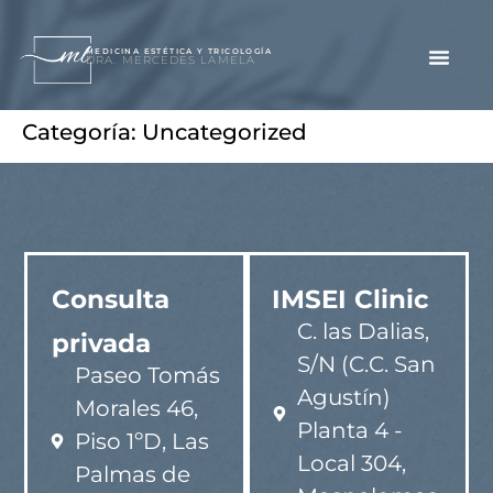
contenido
MEDICINA ESTÉTICA Y TRICOLOGÍA
DRA. MERCEDES LAMELA
Categoría:
Uncategorized
Consulta
IMSEI Clinic
C. las Dalias,
privada
S/N (C.C. San
Paseo Tomás
Agustín)
Morales 46,
Planta 4 -
Piso 1ºD, Las
Local 304,
Palmas de